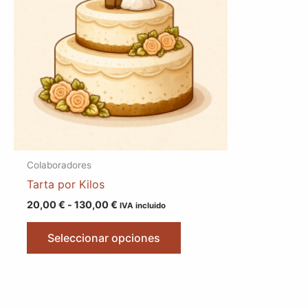
hasta
variantes.
130,00 €
Las
opciones
se
pueden
elegir
en
la
página
Colaboradores
de
Tarta por Kilos
producto
20,00
€
-
130,00
€
IVA incluido
Seleccionar opciones